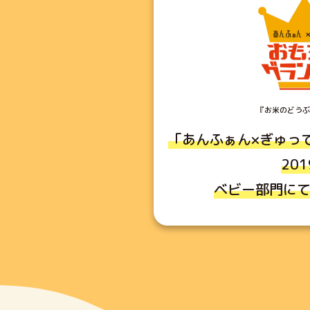
『お米のどうぶ
「あんふぁん×ぎゅっ
20
ベビー部門に