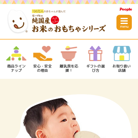
商品ライン
安心・安全
離乳食を応
ギフトの選
お取り扱い
ナップ
の理由
援！
び方
店舗