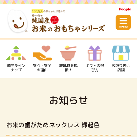
商品ライン
安心・安全
離乳食を応
ギフトの選
お取り扱い
ナップ
の理由
援！
び方
店舗
お知らせ
お米の歯がためネックレス 縁起色